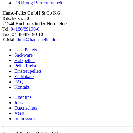
Erklärung Barrierefreiheit
Hanse-Pellet GmbH & Co KG
Ritscherstr. 20
21244 Buchholz in der Nordheide
Tel:
04186/89190-0
Fax: 04186/89190-10
E-Mail:
info@hansepellet.de
Close
Lose Pellets
Menu
Sackware
Holzpellets
Pellet Preise
Einstreupellets
Zertifikate
FAQ
Kontakt
Über uns
Jobs
Datenschutz
AGB
Impressum