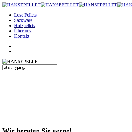
Skip
to
Menu
Lose Pellets
main
Sackware
content
Holzpellets
Über uns
Kontakt
youtube
instagram
Menu
Close
Search
Wir
beraten
Sie
gerne!