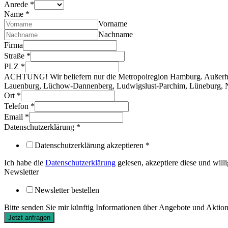
Anrede
*
Name
*
Vorname
Nachname
Firma
Straße
*
PLZ
*
ACHTUNG! Wir beliefern nur die Metropolregion Hamburg. Außerhalb
Lauenburg, Lüchow-Dannenberg, Ludwigslust-Parchim, Lüneburg, No
Ort
*
Telefon
*
Email
*
Datenschutzerklärung
*
Datenschutzerklärung akzeptieren
*
Ich habe die
Datenschutzerklärung
gelesen, akzeptiere diese und wil
Newsletter
Newsletter bestellen
Bitte senden Sie mir künftig Informationen über Angebote und Aktionen
Jetzt anfragen