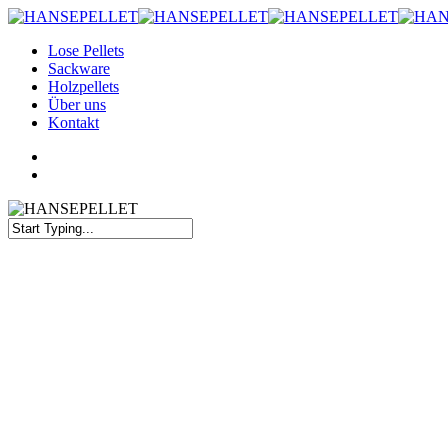
Skip
to
Menu
Lose Pellets
main
Sackware
content
Holzpellets
Über uns
Kontakt
youtube
instagram
Menu
Close
Search