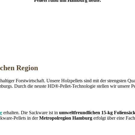
Pellets rund um Hamburg
heute.
schen Region
ltiger Forstwirtschaft. Unsere Holzpellets sind mit der strengsten Qu
urgs. Durch die neuste HD®-Pellet-Technologie stellen wir unsere Pel
re
erhalten. Die Sackware ist in
umweltfreundlichen 15-kg Foliensäc
ckware-Pellets in der
Metropolregion Hamburg
erfolgt über eine Fach